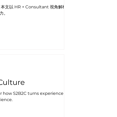
 HR × Consultant 視角解構點樣
動力。
Culture
ver how S2B2C turns experience
ience.