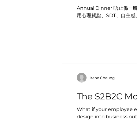
Annual Dinner 唔
用心理觸點、SDT、自主感、
Irene Cheung
The S2B2C Mo
What if your employee e
design into business ou