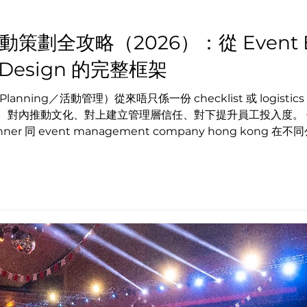
活動策劃全攻略（2026）：從 Event Ex
 Design 的完整框架
lanning／活動管理）從來唔只係一份 checklist 或 logi
文化、對上建立管理層信任、對下提升員工投入度。 但現實係，香港活動市場節奏快、要求
nner 同 event management company hong ko
ing 都有類似感受——活動做得順、production 好睇，但 en
 Design）的 consultant 視角，系統拆解一個高效活動應如何