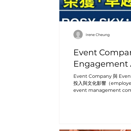
Irene Cheung
Event Compa
Engagement
Event Company 與 E
投入與文化影響（employee en
event management c
點（touchpoints