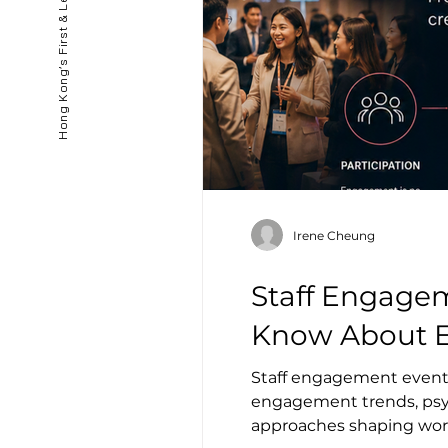
Irene Cheung
Staff Engage
Know About 
Staff engagement events
engagement trends, psyc
approaches shaping work