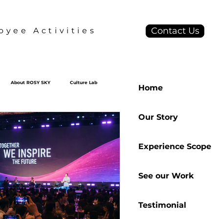
Contact Us
yee Activities
About ROSY SKY
Culture Lab
Home
Our Story
Experience Scope
See our Work
Testimonial