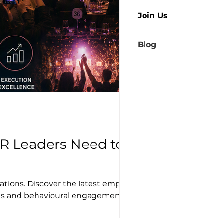
Join Us
Blog
R Leaders Need to
tions. Discover the latest employee
gies and behavioural engagement