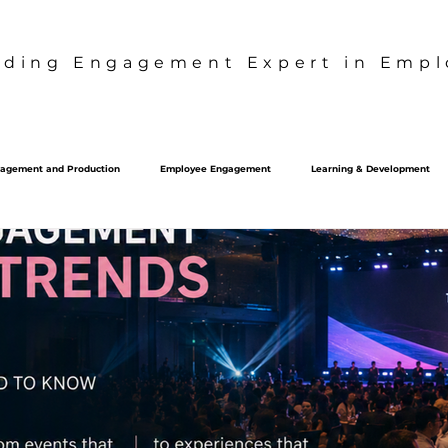
ading Engagement Expert in Emplo
agement and Production
Employee Engagement
Learning & Development
Culture Strategy
S2B2C
Behavior Design