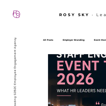
ROSY SKY
‧ Le
Hong Kong’s First & Leading S2B2C Employee Engagement Agency
All Posts
Employer Branding
Event Man
sdt
SDT
Employee Experience